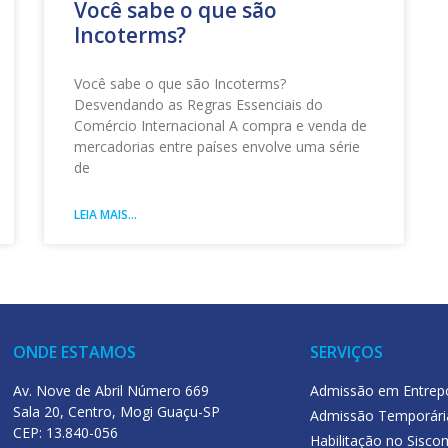
Você sabe o que são
Incoterms?
Você sabe o que são Incoterms?
Desvendando as Regras Essenciais do
Comércio Internacional A compra e venda de
mercadorias entre países envolve uma série
de
LEIA MAIS...
ONDE ESTAMOS
SERVIÇOS
Av. Nove de Abril Número 669
Admissão em Entrep
Sala 20, Centro, Mogi Guaçu-SP
Admissão Temporári
CEP: 13.840-056
Habilitação no Sisco