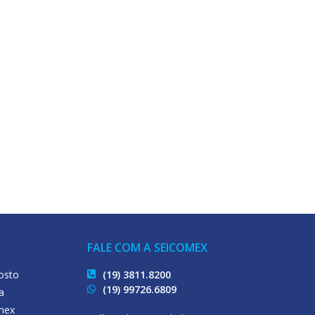
FALE COM A SEICOMEX
osto
(19) 3811.8200
(19) 99726.6809
a
mex