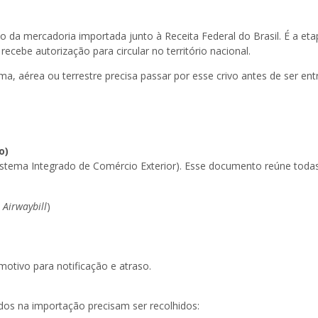
 da mercadoria importada junto à Receita Federal do Brasil. É a eta
cebe autorização para circular no território nacional.
ma, aérea ou terrestre precisa passar por esse crivo antes de ser en
o)
stema Integrado de Comércio Exterior). Esse documento reúne toda
u
Airwaybill
)
otivo para notificação e atraso.
idos na importação precisam ser recolhidos: