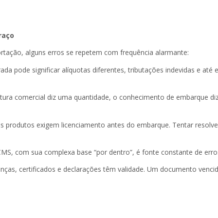
raço
ação, alguns erros se repetem com frequência alarmante:
rada pode significar alíquotas diferentes, tributações indevidas e 
ura comercial diz uma quantidade, o conhecimento de embarque diz
tos produtos exigem licenciamento antes do embarque. Tentar resolver
CMS, com sua complexa base “por dentro”, é fonte constante de erro
nças, certificados e declarações têm validade. Um documento vencid