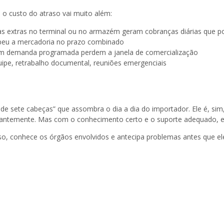
o custo do atraso vai muito além:
 extras no terminal ou no armazém geram cobranças diárias que p
cebeu a mercadoria no prazo combinado
m demanda programada perdem a janela de comercialização
uipe, retrabalho documental, reuniões emergenciais
de sete cabeças” que assombra o dia a dia do importador. Ele é, s
antemente. Mas com o conhecimento certo e o suporte adequado, ele s
so, conhece os órgãos envolvidos e antecipa problemas antes que e