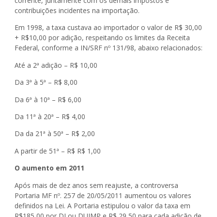
corrente, juntamente com os demais impostos e
contribuições incidentes na importação.
Em 1998, a taxa custava ao importador o valor de R$ 30,00
+ R$10,00 por adição, respeitando os limites da Receita
Federal, conforme a IN/SRF nº 131/98, abaixo relacionados:
Até a 2ª adição – R$ 10,00
Da 3ª à 5ª – R$ 8,00
Da 6ª à 10ª – R$ 6,00
Da 11ª à 20ª – R$ 4,00
Da da 21ª à 50ª – R$ 2,00
A partir de 51ª – R$ R$ 1,00
O aumento em 2011
Após mais de dez anos sem reajuste, a controversa
Portaria MF nº. 257 de 20/05/2011 aumentou os valores
definidos na Lei. A Portaria estipulou o valor da taxa em
R$185,00 por DI ou DUIMP e R$ 29,50 para cada adição de