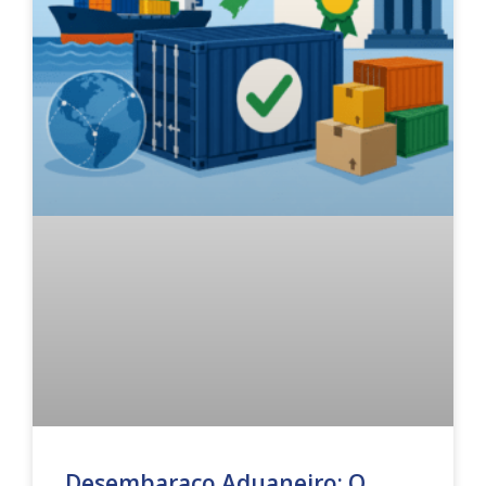
Desembaraço Aduaneiro: O